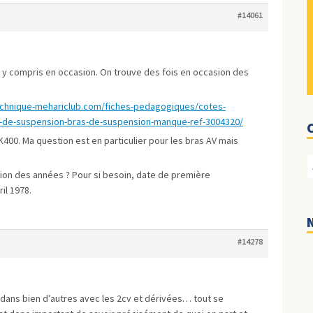
#14061
 y compris en occasion. On trouve des fois en occasion des
echnique-mehariclub.com/fiches-pedagogiques/cotes-
-de-suspension-bras-de-suspension-manque-ref-3004320/
AK400. Ma question est en particulier pour les bras AV mais
ction des années ? Pour si besoin, date de première
il 1978.
#14278
ans bien d’autres avec les 2cv et dérivées… tout se