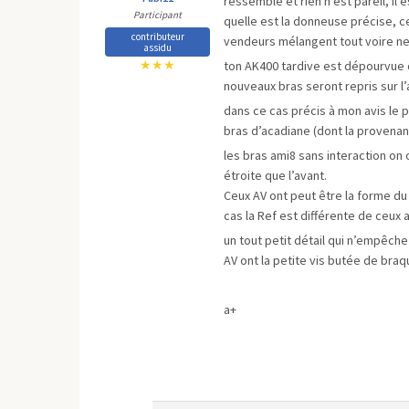
ressemble et rien n’est pareil, il
Participant
quelle est la donneuse précise, ce
contributeur
vendeurs mélangent tout voire ne
assidu
★★★
ton AK400 tardive est dépourvue d
nouveaux bras seront repris sur l
dans ce cas précis à mon avis le p
bras d’acadiane (dont la provenan
les bras ami8 sans interaction on 
étroite que l’avant.
Ceux AV ont peut être la forme du
cas la Ref est différente de ceux a
un tout petit détail qui n’empêche
AV ont la petite vis butée de bra
a+