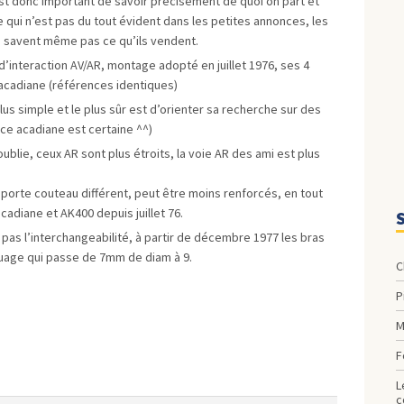
 est donc important de savoir précisément de quoi on part et
 qui n’est pas du tout évident dans les petites annonces, les
 savent même pas ce qu’ils vendent.
’interaction AV/AR, montage adopté en juillet 1976, ses 4
’acadiane (références identiques)
lus simple et le plus sûr est d’orienter sa recherche sur des
ce acadiane est certaine ^^)
oublie, ceux AR sont plus étroits, la voie AR des ami est plus
 porte couteau différent, peut être moins renforcés, en tout
cadiane et AK400 depuis juillet 76.
 pas l’interchangeabilité, à partir de décembre 1977 les bras
quage qui passe de 7mm de diam à 9.
les pattes de fixations de la béquille de maintien du cache
c