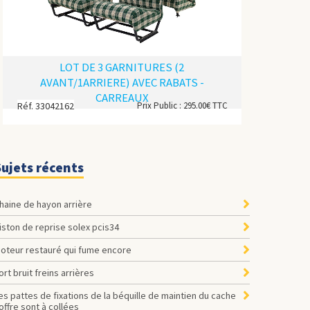
LOT DE 3 GARNITURES (2
AVANT/1ARRIERE) AVEC RABATS -
CARREAUX
Réf. 33042162
Prix Public : 295.00€ TTC
Sujets récents
Chaine de hayon arrière
Piston de reprise solex pcis34
Moteur restauré qui fume encore
Fort bruit freins arrières
offre sont à collées