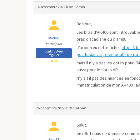
14 septembre 2022 à 8 h 12 min
Bonjour,
Les bras d’AK400 sont introuvable
Michel
bras d’acadiane ou d’ami8.
Participant
J’ai bien vu cette fiche :
https://t
contributeur
points-dancrage-embouts-de-pot
régulier
★★
mais il n’y a pas les cotes pour l’
aussi pour les bras AR.
N’y a t il pas des nuances en fon
immatriculation de mon AK400 : avr
26 décembre 2022 à 19 h 24 min
Salut.
en effet dans ce domaine comme d
Fabi11