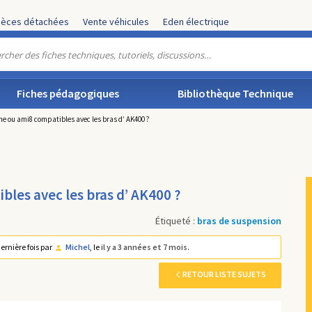
ièces détachées
Vente véhicules
Eden électrique
Fiches pédagogiques
Bibliothèque Technique
ne ou ami8 compatibles avec les bras d’ AK400 ?
bles avec les bras d’ AK400 ?
Étiqueté :
bras de suspension
dernière fois par
Michel
, le
il y a 3 années et 7 mois
.
RETOUR LISTE SUJETS