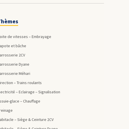
Thèmes
Boite de vitesses – Embrayage
Capote et bâche
Carrosserie 2CV
Carrosserie Dyane
Carrosserie Méhari
Direction – Trains roulants
Electricité – Eclairage – Signalisation
Essuie-glace – Chauffage
Freinage
Habitacle – Siège & Ceinture 2CV
Habitacle – Siège & Ceinture Dyane