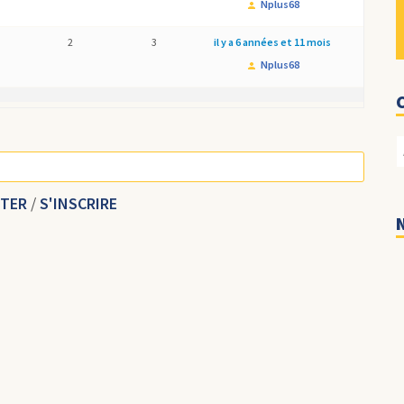
Nplus68
2
3
il y a 6 années et 11 mois
Nplus68
CTER
/
S'INSCRIRE