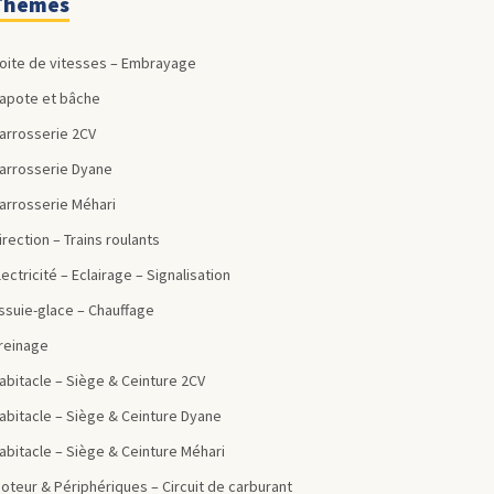
Thèmes
Boite de vitesses – Embrayage
Capote et bâche
Carrosserie 2CV
Carrosserie Dyane
Carrosserie Méhari
Direction – Trains roulants
Electricité – Eclairage – Signalisation
Essuie-glace – Chauffage
Freinage
Habitacle – Siège & Ceinture 2CV
Habitacle – Siège & Ceinture Dyane
Habitacle – Siège & Ceinture Méhari
Moteur & Périphériques – Circuit de carburant