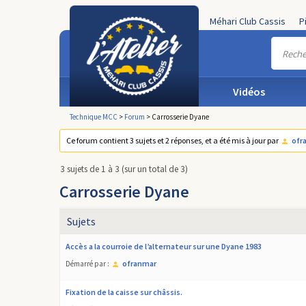
Méhari Club Cassis
P
Vidéos
Technique MCC
>
Forum
>
Carrosserie Dyane
Ce forum contient 3 sujets et 2 réponses, et a été mis à jour par
ofr
3 sujets de 1 à 3 (sur un total de 3)
Carrosserie Dyane
Sujets
Accès a la courroie de l’alternateur sur une Dyane 1983
ofranmar
Démarré par :
Fixation de la caisse sur châssis.