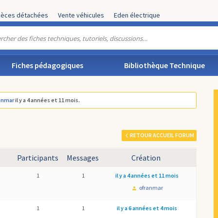
ièces détachées
Vente véhicules
Eden électrique
Fiches pédagogiques
Bibliothèque Technique
anmar
il y a 4 années et 11 mois
.
RETOUR ACCUEIL FORUM
Participants
Messages
Création
1
1
il y a 4 années et 11 mois
ofranmar
1
1
il y a 6 années et 4 mois