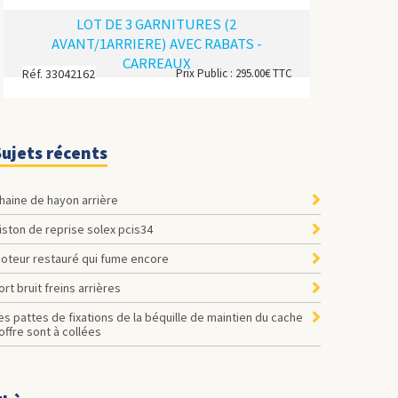
LOT DE 3 GARNITURES (2
AVANT/1ARRIERE) AVEC RABATS -
CARREAUX
Réf. 33042162
Prix Public : 295.00€ TTC
Sujets récents
Chaine de hayon arrière
Piston de reprise solex pcis34
Moteur restauré qui fume encore
Fort bruit freins arrières
offre sont à collées