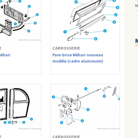
E
CARROSSERIE
Méhari
Pare-brise Méhari nouveau
modèle (cadre aluminuim)
E
CARROSSERIE