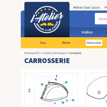
Méhari Club Cassis
P
Vidéos
Tous
Bâche
Carrosserie
Technique MCC
>
Schémas Techniques
>
Carrosserie
CARROSSERIE