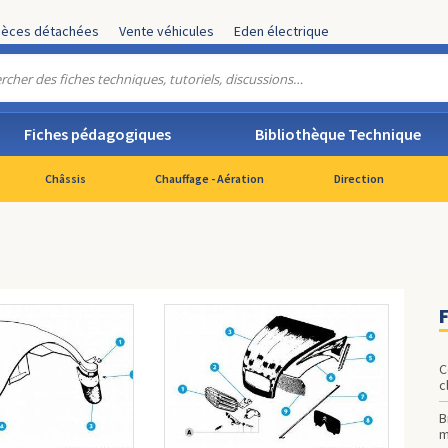
ièces détachées
Vente véhicules
Eden électrique
Fiches pédagogiques
Bibliothèque Technique
Châssis
Chauffage - Aération
Direction
F
C
c
B
m