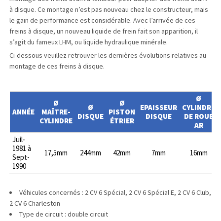
à disque. Ce montage n’est pas nouveau chez le constructeur, mais
le gain de performance est considérable. Avec l’arrivée de ces
freins à disque, un nouveau liquide de frein fait son apparition, il
s’agit du fameux LHM, ou liquide hydraulique minérale.
Ci-dessous veuillez retrouver les dernières évolutions relatives au
montage de ces freins à disque.
Ø
Ø
Ø
Ø
EPAISSEUR
CYLINDRE
ANNÉE
MAÎTRE-
PISTON
DISQUE
DISQUE
DE ROUE
CYLINDRE
ÉTRIER
AR
Juil-
1981 à
17,5mm
244mm
42mm
7mm
16mm
Sept-
1990
Véhicules concernés : 2 CV 6 Spécial, 2 CV 6 Spécial E, 2 CV 6 Club,
2 CV 6 Charleston
Type de circuit : double circuit