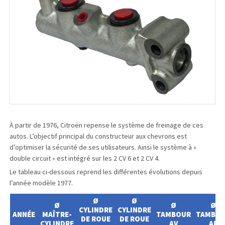
À partir de 1976, Citroën repense le système de freinage de ces
autos. L’objectif principal du constructeur aux chevrons est
d’optimiser la sécurité de ses utilisateurs. Ainsi le système à «
double circuit » est intégré sur les 2 CV 6 et 2 CV 4.
Le tableau ci-dessous reprend les différentes évolutions depuis
l’année modèle 1977.
Ø
Ø
Ø
Ø
Ø
CYLINDRE
CYLINDRE
ANNÉE
MAÎTRE-
TAMBOUR
TAMBO
DE ROUE
DE ROUE
CYLINDRE
AV
AR