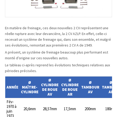
En matière de freinage, ces deux nouvelles 2 CV représentent une
réelle rupture avec leur devancière, la 2 CV AZLP. En effet, celle-ci
recevait un système de freinage qui, dans son ensemble, et malgré
ses évolutions, remontait aux premières 2 CV A de 1949.
A présent, un système de freinage beaucoup plus performant est
monté d’origine sur ces nouvelles autos.
Le tableau ci-après reprend les évolutions techniques relatives aux
périodes précisées.
Ø
Ø
Ø
Ø
Ø
CYLINDRE
CYLINDRE
ANNÉE
MAÎTRE-
TAMBOUR
TAMBO
DE ROUE
DE ROUE
CYLINDRE
AV
AR
AV
AR
Fév-
1970 à
20,6mm
28,57mm
17,5mm
200mm
180mm
juin
1973