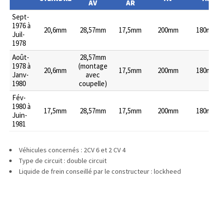
AV
AR
Sept-
1976 à
20,6mm
28,57mm
17,5mm
200mm
180mm
Juil-
1978
Août-
28,57mm
1978 à
(montage
20,6mm
17,5mm
200mm
180mm
Janv-
avec
1980
coupelle)
Fév-
1980 à
17,5mm
28,57mm
17,5mm
200mm
180mm
Juin-
1981
Véhicules concernés : 2CV 6 et 2 CV 4
Type de circuit : double circuit
Liquide de frein conseillé par le constructeur : lockheed