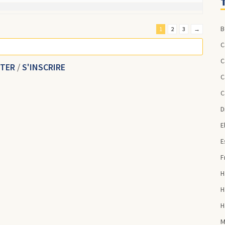
1
2
3
→
CTER
/
S'INSCRIRE