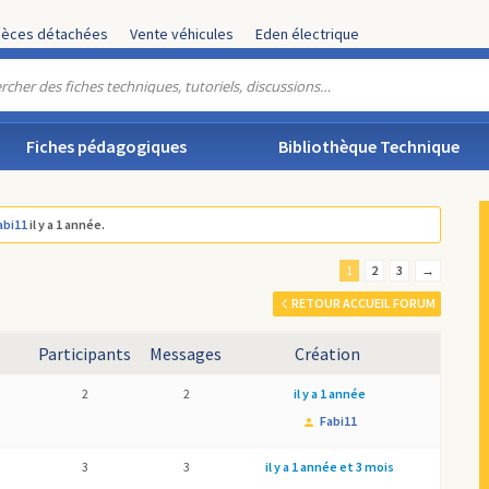
ièces détachées
Vente véhicules
Eden électrique
Fiches pédagogiques
Bibliothèque Technique
abi11
il y a 1 année
.
1
2
3
→
RETOUR ACCUEIL FORUM
Participants
Messages
Création
2
2
il y a 1 année
Fabi11
3
3
il y a 1 année et 3 mois