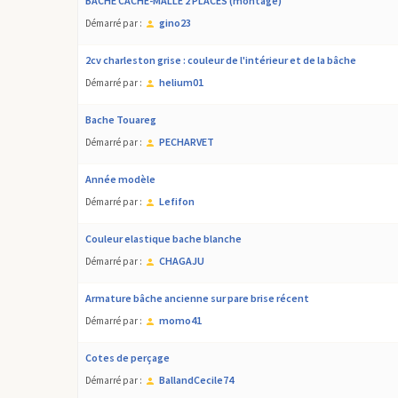
BACHE CACHE-MALLE 2 PLACES (montage)
gino23
Démarré par :
2cv charleston grise : couleur de l'intérieur et de la bâche
helium01
Démarré par :
Bache Touareg
PECHARVET
Démarré par :
Année modèle
Lefifon
Démarré par :
Couleur elastique bache blanche
CHAGAJU
Démarré par :
Armature bâche ancienne sur pare brise récent
momo41
Démarré par :
cotes de perçage
BallandCecile74
Démarré par :