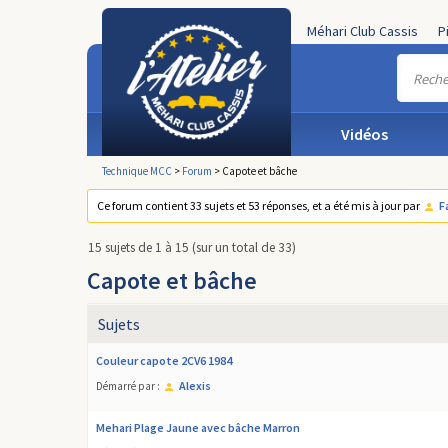
Méhari Club Cassis
P
Vidéos
Technique MCC
>
Forum
>
Capote et bâche
Ce forum contient 33 sujets et 53 réponses, et a été mis à jour par
F
15 sujets de 1 à 15 (sur un total de 33)
Capote et bâche
Sujets
Couleur capote 2CV6 1984
Alexis
Démarré par :
Mehari Plage Jaune avec bâche Marron