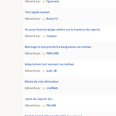
Fgouveia
Démarré par :
toit rigide mehari
Bruno72
Démarré par :
Vis pour fixation plage arrière sur la traverse de capote
Colaiou
Démarré par :
montage d’une pochette kangourou sur mehari
PMH1483
Démarré par :
Adaptation toit ouvrant sur méhari
ludo.JB
Démarré par :
Bâche de toit détendue
snaffakh
Démarré par :
Joint de capote 2cv
PALAIN
Démarré par :