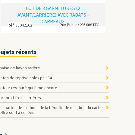
LOT DE 3 GARNITURES (2
AVANT/1ARRIERE) AVEC RABATS -
CARREAUX
Réf. 33042162
Prix Public : 295.00€ TTC
Sujets récents
Chaine de hayon arrière
Piston de reprise solex pcis34
Moteur restauré qui fume encore
Fort bruit freins arrières
offre sont à collées