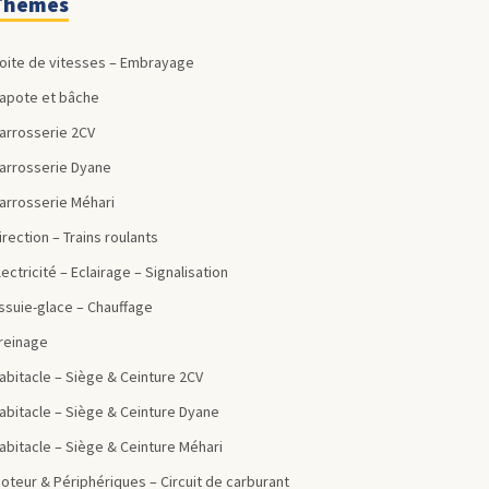
Thèmes
Boite de vitesses – Embrayage
Capote et bâche
Carrosserie 2CV
Carrosserie Dyane
Carrosserie Méhari
Direction – Trains roulants
Electricité – Eclairage – Signalisation
Essuie-glace – Chauffage
Freinage
Habitacle – Siège & Ceinture 2CV
Habitacle – Siège & Ceinture Dyane
Habitacle – Siège & Ceinture Méhari
Moteur & Périphériques – Circuit de carburant