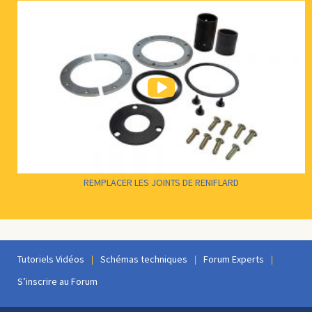
REMPLACER LES JOINTS DE RENIFLARD
Tutoriels Vidéos
Schémas techniques
Forum Experts
S’inscrire au Forum