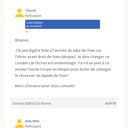
Tibo30
Participant
contributeur
occasionnel
★
Bonjour,
J’ai une légère fuite à l’arrivée du tube de frein sur
l’étrier avant droit de frein (disque). Je dois changer ce
conduit car l’écrou est endommagé. Y-a-t-il un joint à ce
niveau? Existe-t-il une technique pour éviter de vidanger
le réservoir de liquide de frein?
Merci d’avance pour vous conseils!
15 mars 2024 à 23 h 02 min
#14778
Aldo1956
Participant