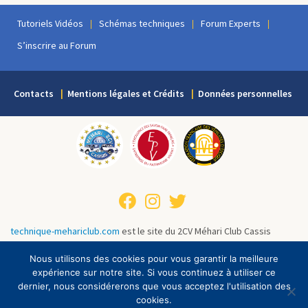
Tutoriels Vidéos
Schémas techniques
Forum Experts
S’inscrire au Forum
Contacts
Mentions légales et Crédits
Données personnelles
technique-mehariclub.com
est le site du 2CV Méhari Club Cassis
regroupant de nombreuses ressources techniques et supports
Nous utilisons des cookies pour vous garantir la meilleure
pédagogiques pour tous les passionnés de 2CV, Méhari ou Dyane.
expérience sur notre site. Si vous continuez à utiliser ce
Qu’ils soient mécanicien débutant ou collectionneur expert, ils y
dernier, nous considérerons que vous acceptez l'utilisation des
retrouveront toutes les informations nécessaires pour la rénovation
cookies.
et l’entretien de leur Citroën préférée.