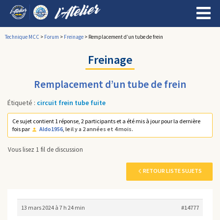
Technique MCC
>
Forum
>
Freinage
>
Remplacement d’un tube de frein
Freinage
Remplacement d’un tube de frein
Étiqueté :
circuit frein tube fuite
Ce sujet contient 1 réponse, 2 participants et a été mis à jour pour la dernière
fois par
Aldo1956
, le
il y a 2 années et 4 mois
.
Vous lisez 1 fil de discussion
RETOUR LISTE SUJETS
13 mars 2024 à 7 h 24 min
#14777