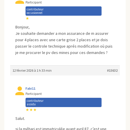
Participant
contributeur
occasionnel
★
Bonjour,
Je souhaite demander a mon assurance de m assurer
pour 4 places avec une carte grise 2 places et je dois
passer le controle technique aprés modification où puis
je me procurer le pv des mines pour ces demandes ?
12 février 2026 à 1 h 33 min
#15632
Fabi11
Participant
contributeur
assidu
★★★
Salut.
si la méhari est immatriculée avant avril 87, c’est une