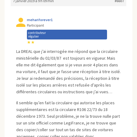
7 janvier 2019 à 9 h 09 min
#6607
mehariforever1
Participant
contributeur
régulier
★★
La DREAL que j’ai interrogée me répond que la circulaire
ministérielle du 02/03/87 est toujours en vigueur. Mais
elle me dit également que si je veux avoir 4 places dans
ma voiture, il faut que je fasse une réception à titre isolé.
Je leur ai redemandé des précisions, la réception à titre
isolé sur les places arrières est refusée d’après les
différentes circulaires ou instructions que j’ai vues…
Il semble qu’en fait la circulaire qui autorise les places
supplémentaires est la circulaire R106 22/73 du 18
décembre 1973. Seul problème, je ne la trouve nulle part
sur un site officiel comme LegiFrance, je ne trouve que
des copier/coller sur tout un tas de sites de voitures
anciennes, copier coller non valables donc.