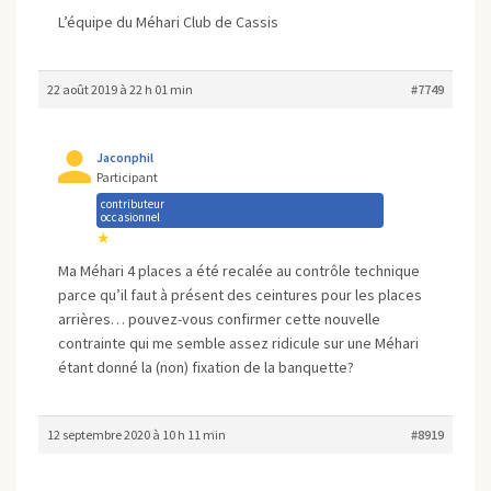
L’équipe du Méhari Club de Cassis
22 août 2019 à 22 h 01 min
#7749
Jaconphil
Participant
contributeur
occasionnel
★
Ma Méhari 4 places a été recalée au contrôle technique
parce qu’il faut à présent des ceintures pour les places
arrières… pouvez-vous confirmer cette nouvelle
contrainte qui me semble assez ridicule sur une Méhari
étant donné la (non) fixation de la banquette?
12 septembre 2020 à 10 h 11 min
#8919