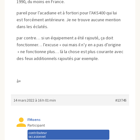
1990, du moins en France.
pareil pour l’acadiane et à fortiori pour l’AKS400 qui lui
est forcément antérieure. Je ne trouve aucune mention
dans les éclatés.
par contre… si un équipement a été rajouté, ça doit
fonctionner… l’excuse « oui mais il n’y en a pas d’origine
» ne fonctionne plus… là la chose est plus courante avec
des feux additionnels rajoutés par exemple.
à+
14 mars 2022 à 16 h 01 min
#13745
FMoens
Participant
contributeur
occasionnel