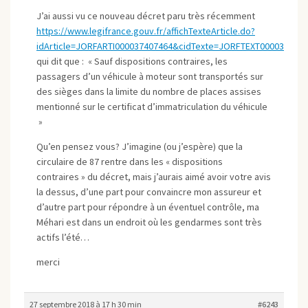
J’ai aussi vu ce nouveau décret paru très récemment
https://www.legifrance.gouv.fr/affichTexteArticle.do?
idArticle=JORFARTI000037407464&cidTexte=JORFTEXT000037407
qui dit que : « Sauf dispositions contraires, les
passagers d’un véhicule à moteur sont transportés sur
des sièges dans la limite du nombre de places assises
mentionné sur le certificat d’immatriculation du véhicule
»
Qu’en pensez vous? J’imagine (ou j’espère) que la
circulaire de 87 rentre dans les « dispositions
contraires » du décret, mais j’aurais aimé avoir votre avis
la dessus, d’une part pour convaincre mon assureur et
d’autre part pour répondre à un éventuel contrôle, ma
Méhari est dans un endroit où les gendarmes sont très
actifs l’été…
merci
27 septembre 2018 à 17 h 30 min
#6243