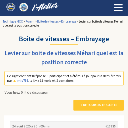
Technique MCC
>
Forum
>
Boite de vitesses – Embrayage
>
Levier sur boite de vitesses Méhari
quel est la position correcte
Boite de vitesses – Embrayage
Levier sur boite de vitesses Méhari quel est la
position correcte
Ce sujet contient 0 réponse, 1 participant et a été mis à jour pour la dernière fois
par
mic736
, le
il y a 11 mois et 2 semaines
.
Vous lisez 0 fil de discussion
RETOUR LISTE SUJETS
24 août 2025 à 20 h 09 min
#15325