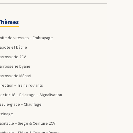
Thèmes
Boite de vitesses – Embrayage
Capote et bâche
Carrosserie 2CV
Carrosserie Dyane
Carrosserie Méhari
Direction – Trains roulants
Electricité – Eclairage – Signalisation
Essuie-glace – Chauffage
Freinage
Habitacle – Siège & Ceinture 2CV
Habitacle – Siège & Ceinture Dyane