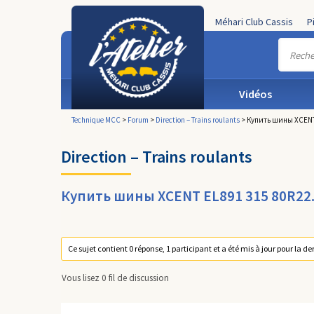
Méhari Club Cassis
P
Vidéos
Technique MCC
>
Forum
>
Direction – Trains roulants
>
Купить шины XCENT 
Direction – Trains roulants
Купить шины XCENT EL891 315 80R22
Ce sujet contient 0 réponse, 1 participant et a été mis à jour pour la de
Vous lisez 0 fil de discussion