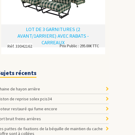
LOT DE 3 GARNITURES (2
AVANT/1ARRIERE) AVEC RABATS -
CARREAUX
Réf. 33042162
Prix Public : 295.00€ TTC
Sujets récents
Chaine de hayon arrière
Piston de reprise solex pcis34
Moteur restauré qui fume encore
Fort bruit freins arrières
offre sont à collées