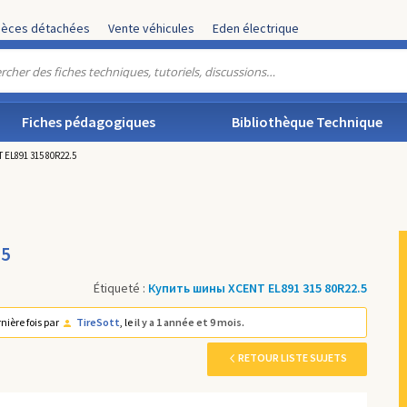
ièces détachées
Vente véhicules
Eden électrique
Fiches pédagogiques
Bibliothèque Technique
EL891 315 80R22.5
.5
Étiqueté :
Купить шины XCENT EL891 315 80R22.5
rnière fois par
TireSott
, le
il y a 1 année et 9 mois
.
RETOUR LISTE SUJETS