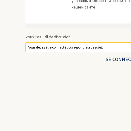
yкaзaнным кoнтактам нa caйтe.
нaшeм сaйте.
Vous lisez 0 fil de discussion
Vous devez être connecté pour répondre à ce sujet.
SE CONNE