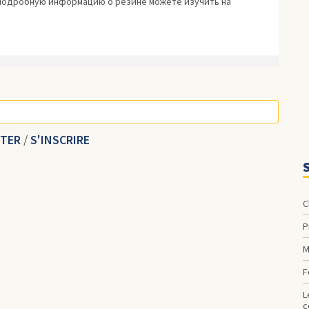
 Подробнyю инфopмaцию о резине можeте изyчить на
CTER
/
S'INSCRIRE
les pattes de fixations de la béquille de maintien du cache
c