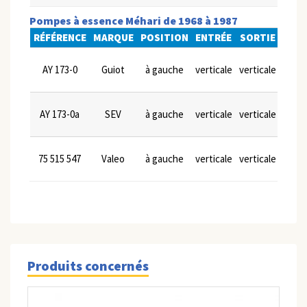
Pompes à essence Méhari de 1968 à 1987
RÉFÉRENCE
MARQUE
POSITION
ENTRÉE
SORTIE
LEVI
AY 173-0
Guiot
à gauche
verticale
verticale
no
AY 173-0a
SEV
à gauche
verticale
verticale
no
75 515 547
Valeo
à gauche
verticale
verticale
no
Produits concernés