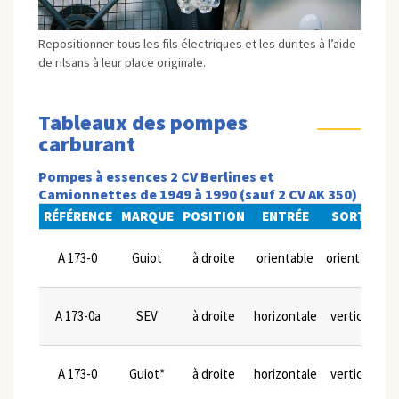
Repositionner tous les fils électriques et les durites à l’aide
de rilsans à leur place originale.
Tableaux des pompes
carburant
Pompes à essences 2 CV Berlines et
Camionnettes de 1949 à 1990 (sauf 2 CV AK 350)
RÉFÉRENCE
MARQUE
POSITION
ENTRÉE
SORTIE
L
A 173-0
Guiot
à droite
orientable
orientable
A 173-0a
SEV
à droite
horizontale
verticale
A 173-0
Guiot*
à droite
horizontale
verticale