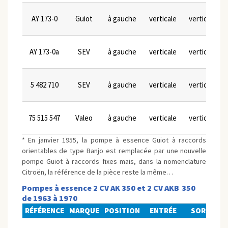
AY 173-0
Guiot
à gauche
verticale
verticale
AY 173-0a
SEV
à gauche
verticale
verticale
5 482 710
SEV
à gauche
verticale
verticale
75 515 547
Valeo
à gauche
verticale
verticale
* En janvier 1955, la pompe à essence Guiot à raccords
orientables de type Banjo est remplacée par une nouvelle
pompe Guiot à raccords fixes mais, dans la nomenclature
Citroën, la référence de la pièce reste la même…
Pompes à essence 2 CV AK 350 et 2 CV AKB 350
de 1963 à 1970
RÉFÉRENCE
MARQUE
POSITION
ENTRÉE
SORTIE