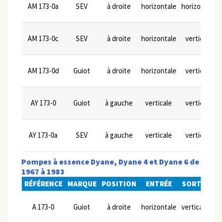
AM 173-0a
SEV
à droite
horizontale
horizontale
AM 173-0c
SEV
à droite
horizontale
verticale
AM 173-0d
Guiot
à droite
horizontale
verticale
AY 173-0
Guiot
à gauche
verticale
verticale
AY 173-0a
SEV
à gauche
verticale
verticale
Pompes à essence Dyane, Dyane 4 et Dyane 6 de
1967 à 1983
RÉFÉRENCE
MARQUE
POSITION
ENTRÉE
SORTIE
LE
A 173-0
Guiot
à droite
horizontale
verticale