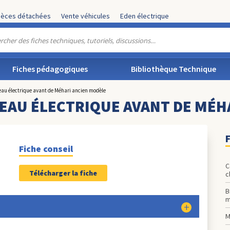
ièces détachées
Vente véhicules
Eden électrique
Fiches pédagogiques
Bibliothèque Technique
au électrique avant de Méhari ancien modèle
EAU ÉLECTRIQUE AVANT DE MÉH
F
Fiche conseil
C
Télécharger la fiche
c
B
m
M