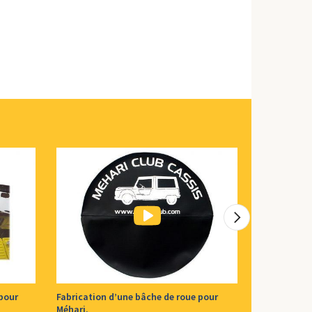
 pour
Fabrication d’une bâche de roue pour
Fabrication
Méhari.
pour Méhari