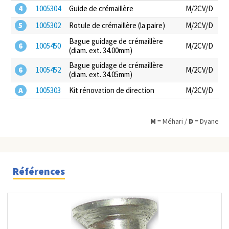
4
1005304
Guide de crémaillère
M/2CV/D
5
1005302
Rotule de crémaillère (la paire)
M/2CV/D
Bague guidage de crémaillère
6
1005450
M/2CV/D
(diam. ext. 34.00mm)
Bague guidage de crémaillère
6
1005452
M/2CV/D
(diam. ext. 34.05mm)
A
1005303
Kit rénovation de direction
M/2CV/D
M
= Méhari /
D
= Dyane
Références