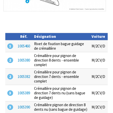
Réf.
Désignation
Voiture
Rivet de fixation bague guidage
1
1005460
M/2CV/D
de crémaillère
Crémaillère pour pignon de
2
1005380
direction 8 dents - ensemble
M/2CV/D
complet
Crémaillère pour pignon de
2
1005382
direction 7 dents - ensemble
M/2CV/D
complet
Crémaillère pour pignon de
3
1005389
direction 7 dents nu (sans bague
M/2CV/D
de guidage)
Crémaillère pignon de direction 8
3
1005390
M/2CV/D
dents nu (sans bague de guidage)