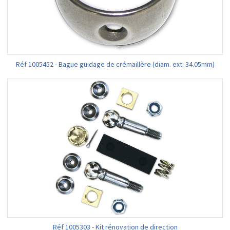
Réf 1005452 - Bague guidage de crémaillère (diam. ext. 34.05mm)
Réf 1005303 - Kit rénovation de direction